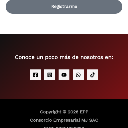
a
e
n
s
p
o
Registrarme
j
p
s
e
a
g
o
Conoce un poco más de nosotros en:
Copyright © 2026 EPP
Consorcio Empresarial MJ SAC