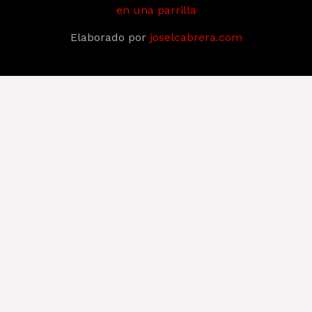
en una parrilla
Elaborado por
joselcabrera.com