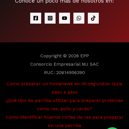
Conoce un poco más de nosotros en:
Copyright © 2026 EPP
Consorcio Empresarial MJ SAC
RUC: 20614956390
Cómo preparar un tomahawk en 30 segundos: Guía
paso a paso
¿Qué tipo de parrilla utilizar para preparar proteínas
como res, pollo y cerdo?
Cómo identificar buenos cortes de res para preparar
en una parrilla